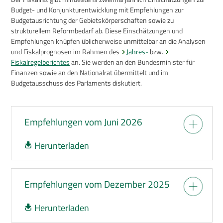
Budget- und Konjunkturentwicklung mit Empfehlungen zur
Berichte
Budgetausrichtung der Gebietskörperschaften sowie zu
strukturellem Reformbedarf ab. Diese Einschätzungen und
Berichte über die öffentlichen
Finanzen
Empfehlungen knüpfen üblicherweise unmittelbar an die Analysen
und Fiskalprognosen im Rahmen des
Jahres-
bzw.
Fiskalregelberichte
Fiskalregelberichtes
an. Sie werden an den Bundesminister für
Nachhaltigkeitsbericht
Finanzen sowie an den Nationalrat übermittelt und im
Budgetausschuss des Parlaments diskutiert.
Empfehlungen zur
Fiskalpolitik
Tätigkeitsberichte
Empfehlungen vom Juni 2026
Studien im Auftrag des
Fiskalrates
Herunterladen
Fiskalprognose
Studien des Büros
Empfehlungen vom Dezember 2025
Publikationssuche
Herunterladen
Presseinformationen