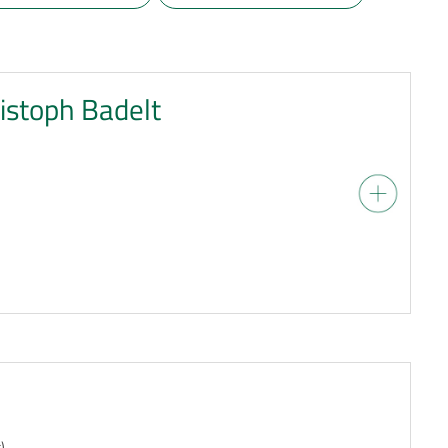
ristoph Badelt
)